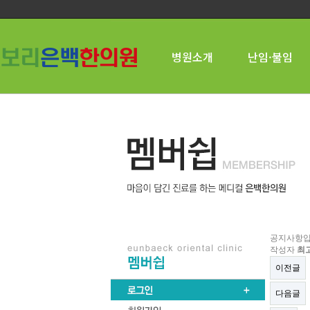
병원소개
난임·불임
공지사항입
작성자
최
이전글
다음글