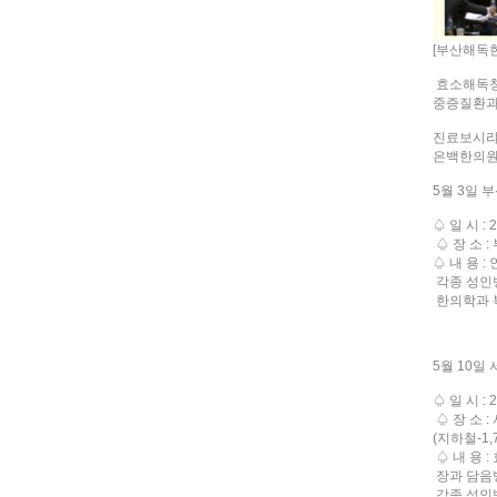
[부산해독한
효소해독청
중증질환과
진료보시랴 
은백한의원
5월 3일 
♤ 일 시 : 
♤ 장 소 
♤ 내 용 
각종 성인
한의학과 
5월 10일
♤ 일 시 : 
♤ 장 소 :
(지하철-1
♤ 내 용 
장과 담음
각종 성인