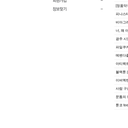
[정품약
피나스테
비아그라
너, 왜 
광주 시알
파일쿠
메벤다졸
아티팩트
블랙툰 |
이버멕틴
사람 구
문틈의 
툰코 to