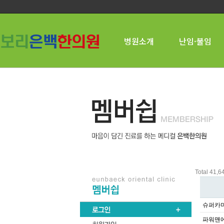
병원소개
난임·불임
Total 41,
슈퍼카마
파워맨에