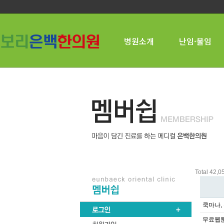
병원소개
난임·불임
Total 42,
쿡마나,
무료웹툰