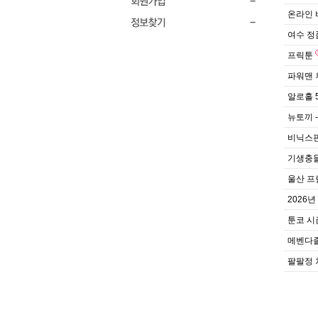
온라인 
여수 정
프릭툰
파워맨 
알로홀 
뉴토끼 
비닉스판
기생충들
울산 프릴
2026
툰코 시
메벤다졸
팔팔정 