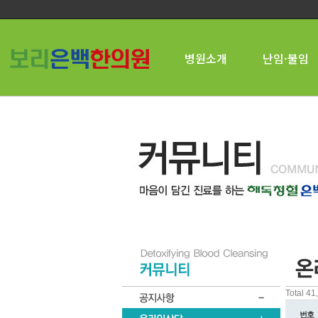
병원소개
난임·불임
Total 4
번호