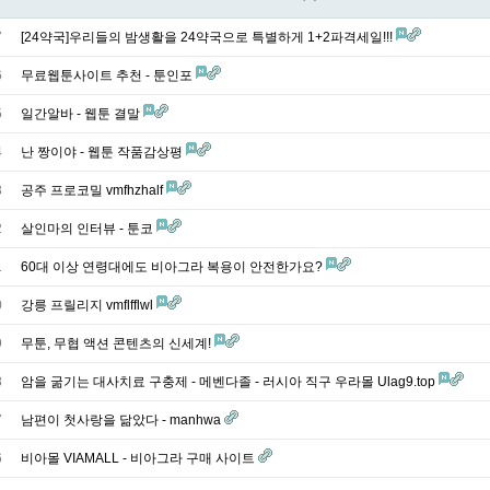
7
[24약국]우리들의 밤생활을 24약국으로 특별하게 1+2파격세일!!!
6
무료웹툰사이트 추천 - 툰인포
5
일간알바 - 웹툰 결말
4
난 짱이야 - 웹툰 작품감상평
3
공주 프로코밀 vmfhzhalf
2
살인마의 인터뷰 - 툰코
1
60대 이상 연령대에도 비아그라 복용이 안전한가요?
0
강릉 프릴리지 vmflfflwl
9
무툰, 무협 액션 콘텐츠의 신세계!
8
암을 굶기는 대사치료 구충제 - 메벤다졸 - 러시아 직구 우라몰 Ulag9.top
7
남편이 첫사랑을 닮았다 - manhwa
6
비아몰 VIAMALL - 비아그라 구매 사이트