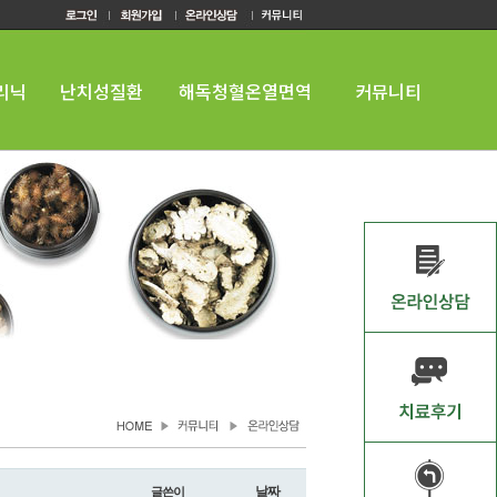
리닉
난치성질환
해독청혈온열면역
커뮤니티
날짜
글쓴이