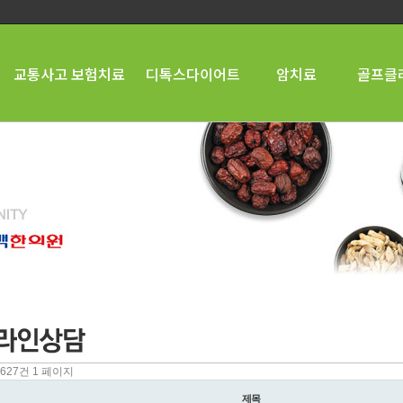
교통사고 보험치료
디톡스다이어트
암치료
골프클
1,627건
1 페이지
제목