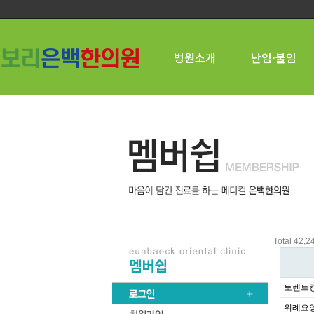
병원소개
난임·불임
Total 42,
토렌트킹
위례요양