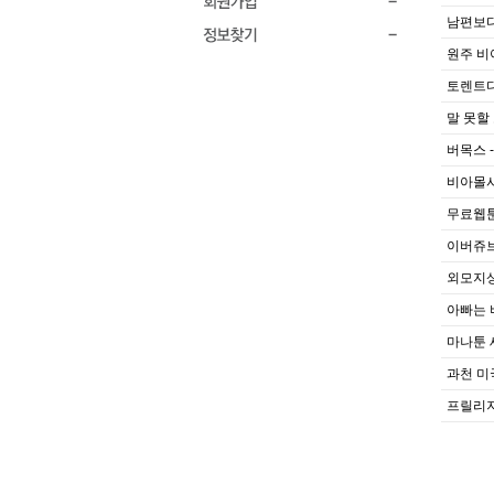
남편보다
원주 비
토렌트다
말 못할
버목스 -
비아몰사
무료웹툰
이버쥬브 
외모지상
아빠는 
마나툰 
과천 미
프릴리지